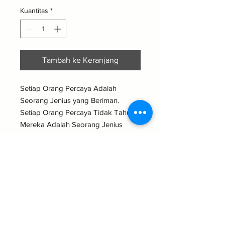
Kuantitas
*
Tambah ke Keranjang
Setiap Orang Percaya Adalah
Seorang Jenius yang Beriman.
Setiap Orang Percaya Tidak Tahu
Mereka Adalah Seorang Jenius
Iman. Tubuh Kristus & Dunia
Membutuhkan Orang Jenius Di
Setiap Orang Percaya. Buku Ini Akan
Mengajari Anda Cara
Mengidentifikasi, Mengurai Kode,
Mengembangkan, dan Melepaskan
Jenius Anda di Alam Kehidupan
Anda.