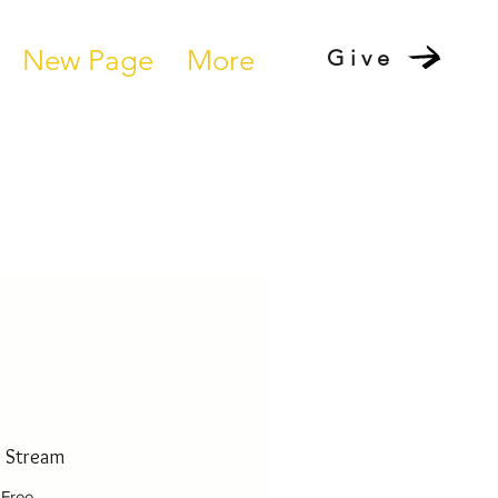
New Page
More
Give
e Stream
Free